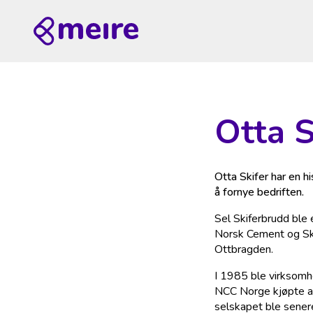
Otta S
Otta Skifer har en h
å fornye bedriften.
Sel Skiferbrudd ble e
Norsk Cement og Ski
Ottbragden.
I 1985 ble virksomh
NCC Norge kjøpte ak
selskapet ble sener