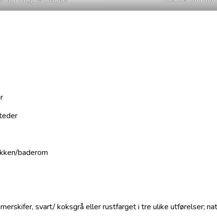
r
steder
jøkken/baderom
erskifer, svart/ koksgrå eller rustfarget i tre ulike utførelser; na