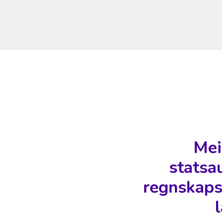
Mei
statsa
regnskaps