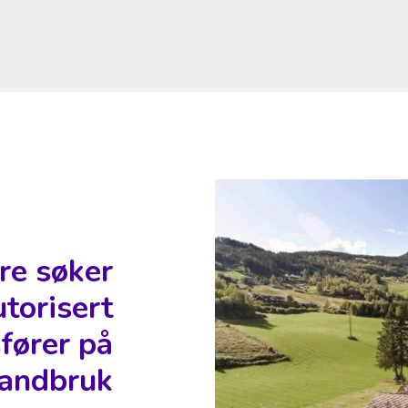
re søker
utorisert
fører på
landbruk