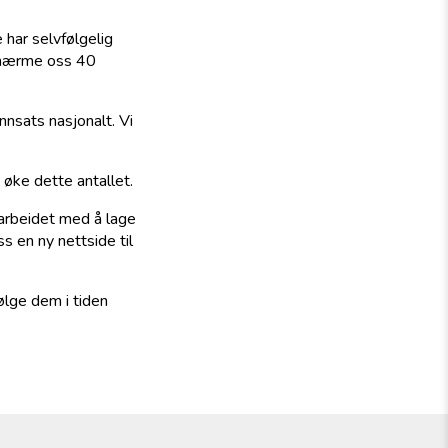
e har selvfølgelig
å nærme oss 40
nnsats nasjonalt. Vi
 øke dette antallet.
 arbeidet med å lage
ss en ny nettside til
følge dem i tiden