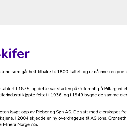
kifer
istorie som går helt tilbake til 1800-tallet, og er nå inne i en p
tablert I 1875, og dette var starten på skiferdrift på Pillargurifj
ferindustri kjøpte feltet i 1936, og i 1949 bygde de samme eiern
eten kjøpt opp av Rieber og Søn AS. De satt med eierskapet fre
sjene. I 2004 skjedde en ny overdragelse til AS Johs.
Grønseth
e Minera Norge AS.