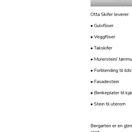
Otta Skifer leverer:
• Gulvfliser
• Veggfliser
• Takskifer
• Murerstein/ tørrmu
• Forblending til ild
• Fasadestein
• Benkeplater til k
• Stein til uterom
Bergarten er en glimm