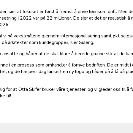
der, sier at fokuset er først å fremst å drive lønnsom drift. Men d
etning i 2022 var på 22 millioner. De sier at det er realistisk 
2026.
l vi nå vekstmålene gjennom internasjonalisering samt økt salgsi
us på arkitekter som kundegruppe», sier Suleng.
5 ansatte og håper at de skal klare å berede grunne slik at de kan
 inne i en prosess som omhandler å fornye bedriften. De er midt i
tet, og de har per i dag lansert en ny logo og håper på å få på pla
ig for at Otta Skifer bruker våre tjenester, og vi gleder oss til å 
e til!