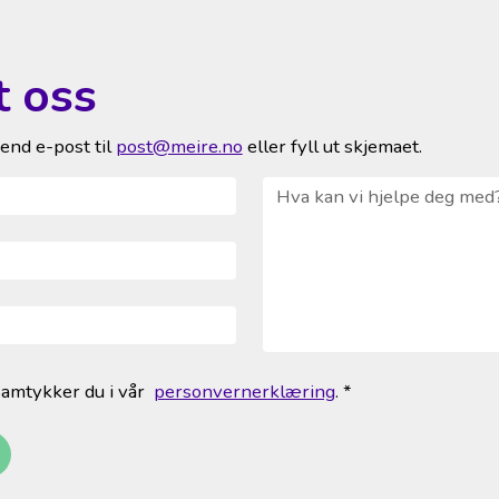
t oss
send e-post til
post@meire.no
eller fyll ut skjemaet.
Hva kan vi hjelpe deg med
amtykker du i vår
personvernerklæring
.
*