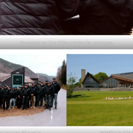
De ansatte ved Otta Skifer avduker den nye logoen.
Takskifer fra Otta 
er har i dag 25 ansatte.