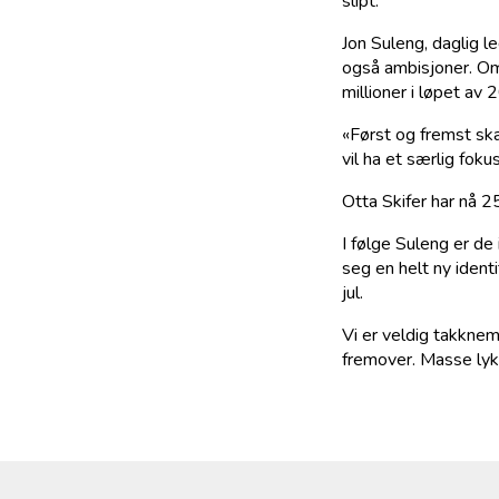
slipt.
Jon Suleng, daglig le
også ambisjoner. Oms
millioner i løpet av 
«Først og fremst ska
vil ha et særlig fok
Otta Skifer har nå 2
I følge Suleng er de
seg en helt ny identi
jul.
Vi er veldig takkneml
fremover. Masse lykk